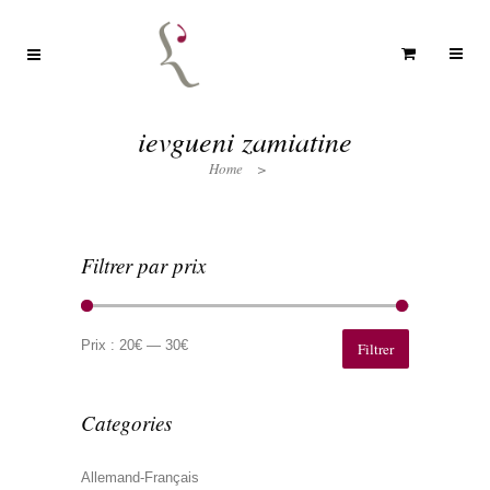
ievgueni zamiatine
Home
>
Filtrer par prix
Prix
Prix
min
max
Prix :
20€
—
30€
Filtrer
Categories
Allemand-Français