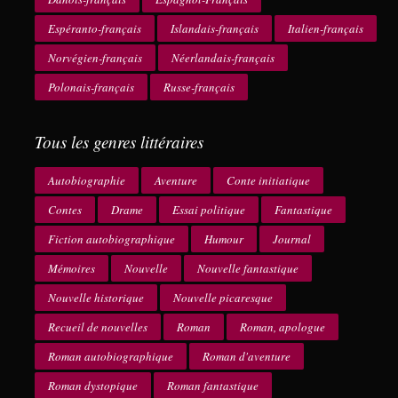
Espéranto-français
Islandais-français
Italien-français
Norvégien-français
Néerlandais-français
Polonais-français
Russe-français
Tous les genres littéraires
Autobiographie
Aventure
Conte initiatique
Contes
Drame
Essai politique
Fantastique
Fiction autobiographique
Humour
Journal
Mémoires
Nouvelle
Nouvelle fantastique
Nouvelle historique
Nouvelle picaresque
Recueil de nouvelles
Roman
Roman, apologue
Roman autobiographique
Roman d'aventure
Roman dystopique
Roman fantastique