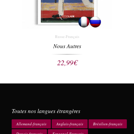
Russe-Français
Nous Autres
22,99
€
Toutes nos langues étrangères
Allemand-français
Anglais-français
Brésilien-français
Danois-français
Espagnol-Français