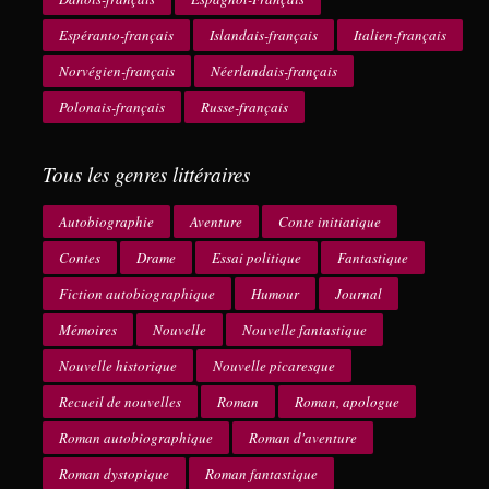
Espéranto-français
Islandais-français
Italien-français
Norvégien-français
Néerlandais-français
Polonais-français
Russe-français
Tous les genres littéraires
Autobiographie
Aventure
Conte initiatique
Contes
Drame
Essai politique
Fantastique
Fiction autobiographique
Humour
Journal
Mémoires
Nouvelle
Nouvelle fantastique
Nouvelle historique
Nouvelle picaresque
Recueil de nouvelles
Roman
Roman, apologue
Roman autobiographique
Roman d'aventure
Roman dystopique
Roman fantastique