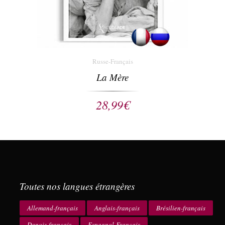
Russe-Français
La Mère
28,99
€
Toutes nos langues étrangères
Allemand-français
Anglais-français
Brésilien-français
Danois-français
Espagnol-Français