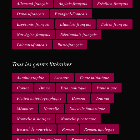
Allemand-français
Anglais-français
Brésilien-français
Danois-français
Espagnol-Français
Espéranto-français
Islandais-français
Italien-français
Norvégien-français
Néerlandais-français
Polonais-français
Russe-français
Tous les genres littéraires
Autobiographie
Aventure
Conte initiatique
Contes
Drame
Essai politique
Fantastique
Fiction autobiographique
Humour
Journal
Mémoires
Nouvelle
Nouvelle fantastique
Nouvelle historique
Nouvelle picaresque
Recueil de nouvelles
Roman
Roman, apologue
Roman autobiographique
Roman d'aventure