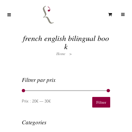
french english bilingual boo
k
Home
>
Filtrer par prix
Prix
Prix
min
max
Prix :
20€
—
30€
Filtrer
Categories