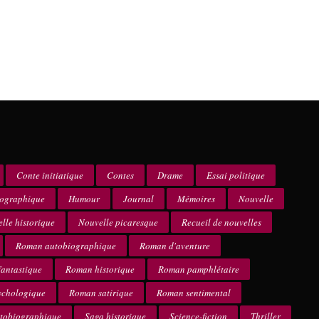
Conte initiatique
Contes
Drame
Essai politique
iographique
Humour
Journal
Mémoires
Nouvelle
lle historique
Nouvelle picaresque
Recueil de nouvelles
Roman autobiographique
Roman d'aventure
antastique
Roman historique
Roman pamphlétaire
ychologique
Roman satirique
Roman sentimental
utobiographique
Saga historique
Science-fiction
Thriller