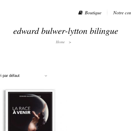
Boutique
Notre co
edward bulwer-lytton bilingue
Home
>
ri par défaut