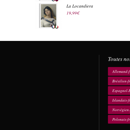
La Locandiera
19,99
€
Toutes no
Allemand-f
Brésilien-f
Espagnol-F
Islandais-f
Norvégien-
Polonais-f