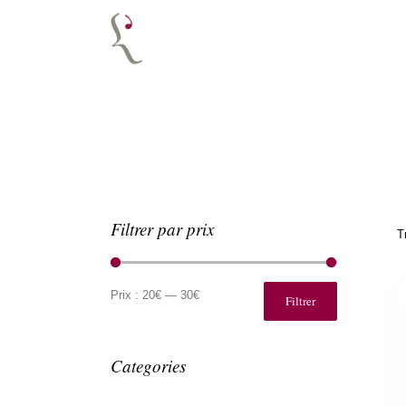
Filtrer par prix
T
Prix
Prix
min
max
Prix :
20€
—
30€
Filtrer
Categories