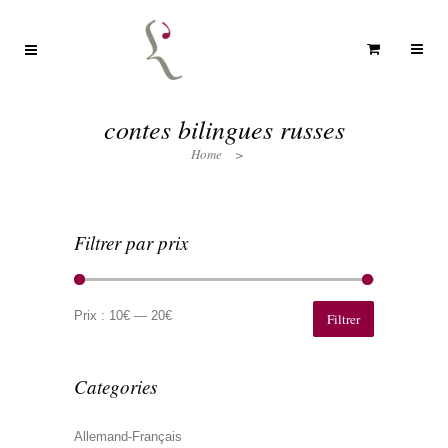
contes bilingues russes
Home
>
Filtrer par prix
Prix
Prix
min
max
Prix :
10€
—
20€
Filtrer
Categories
Allemand-Français