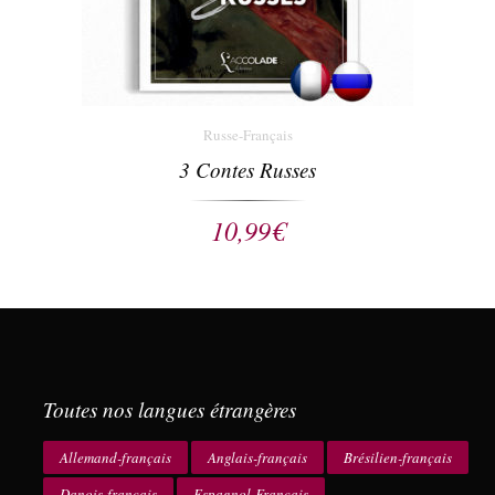
Russe-Français
3 Contes Russes
10,99
€
Toutes nos langues étrangères
Allemand-français
Anglais-français
Brésilien-français
Danois-français
Espagnol-Français