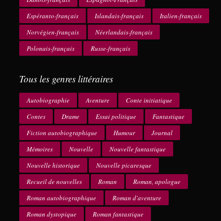
Espéranto-français
Islandais-français
Italien-français
Norvégien-français
Néerlandais-français
Polonais-français
Russe-français
Tous les genres littéraires
Autobiographie
Aventure
Conte initiatique
Contes
Drame
Essai politique
Fantastique
Fiction autobiographique
Humour
Journal
Mémoires
Nouvelle
Nouvelle fantastique
Nouvelle historique
Nouvelle picaresque
Recueil de nouvelles
Roman
Roman, apologue
Roman autobiographique
Roman d'aventure
Roman dystopique
Roman fantastique