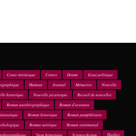
Conte initiatique
Contes
Drame
Essai politique
iographique
Humour
Journal
Mémoires
Nouvelle
lle historique
Nouvelle picaresque
Recueil de nouvelles
Roman autobiographique
Roman d'aventure
antastique
Roman historique
Roman pamphlétaire
ychologique
Roman satirique
Roman sentimental
utobiographique
Saga historique
Science-fiction
Thriller