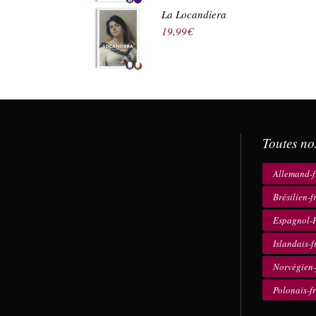
La Locandiera
19,99
€
Toutes no
Allemand-f
Brésilien-f
Espagnol-F
Islandais-f
Norvégien-
Polonais-f