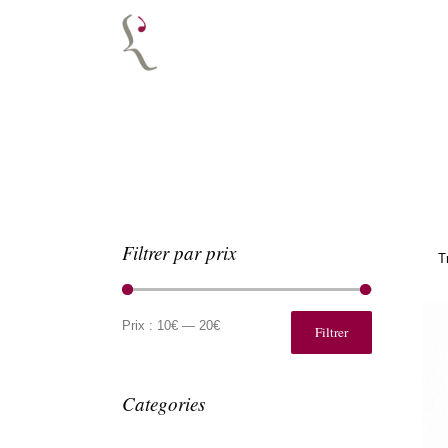
Filtrer par prix
T
Prix
Prix
min
max
Prix :
10€
—
20€
Filtrer
Categories