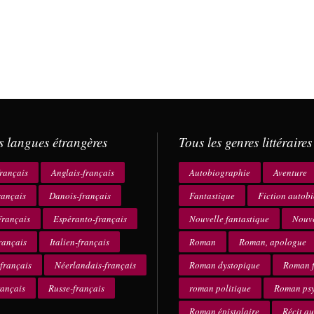
s langues étrangères
Tous les genres littéraires
rançais
Anglais-français
Autobiographie
Aventure
rançais
Danois-français
Fantastique
Fiction autob
rançais
Espéranto-français
Nouvelle fantastique
Nouve
rançais
Italien-français
Roman
Roman, apologue
français
Néerlandais-français
Roman dystopique
Roman f
rançais
Russe-français
roman politique
Roman ps
Roman épistolaire
Récit a