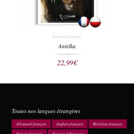
Polonais-Français
Anielka
22,99
€
Toutes nos langues étrangères
Allemand-français
Anglais-français
Brésilien-français
Danois-français
Espagnol-Français