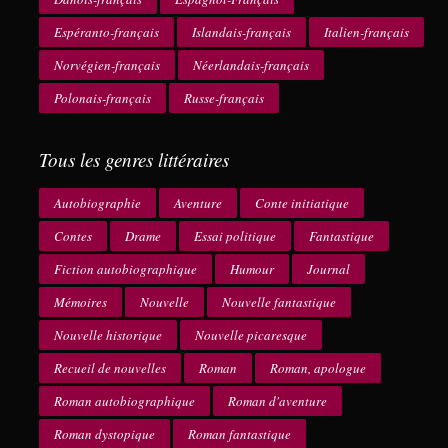
Espéranto-français
Islandais-français
Italien-français
Norvégien-français
Néerlandais-français
Polonais-français
Russe-français
Tous les genres littéraires
Autobiographie
Aventure
Conte initiatique
Contes
Drame
Essai politique
Fantastique
Fiction autobiographique
Humour
Journal
Mémoires
Nouvelle
Nouvelle fantastique
Nouvelle historique
Nouvelle picaresque
Recueil de nouvelles
Roman
Roman, apologue
Roman autobiographique
Roman d'aventure
Roman dystopique
Roman fantastique