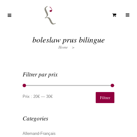
boleslaw prus bilingue
Home
>
Filtrer par prix
Prix
Prix
min
max
Prix :
20€
—
30€
Filtrer
Categories
Allemand-Français