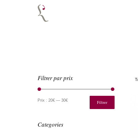
Filtrer par prix
T
Prix
Prix
min
max
Prix :
20€
—
30€
Filtrer
Categories