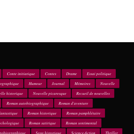
Conte initiatique
Contes
Drame
Essai politique
iographique
Humour
Journal
Mémoires
Nouvelle
lle historique
Nouvelle picaresque
Recueil de nouvelles
Roman autobiographique
Roman d'aventure
antastique
Roman historique
Roman pamphlétaire
ychologique
Roman satirique
Roman sentimental
utobiographique
Saga historique
Science-fiction
Thriller