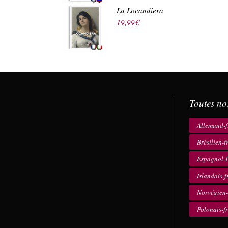
La Locandiera
19,99
€
Toutes no
Allemand-f
Brésilien-f
Espagnol-F
Islandais-f
Norvégien-
Polonais-f