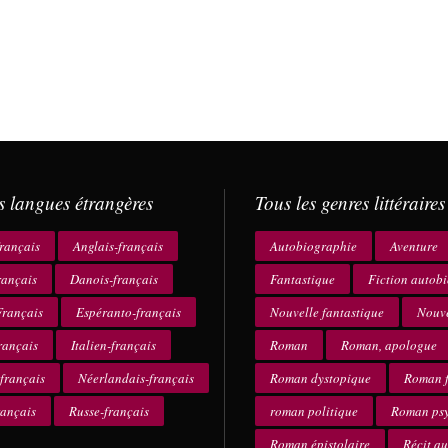
s langues étrangères
Tous les genres littéraires
rançais
Anglais-français
Autobiographie
Aventure
rançais
Danois-français
Fantastique
Fiction autob
rançais
Espéranto-français
Nouvelle fantastique
Nouve
rançais
Italien-français
Roman
Roman, apologue
français
Néerlandais-français
Roman dystopique
Roman f
rançais
Russe-français
roman politique
Roman ps
Roman épistolaire
Récit a