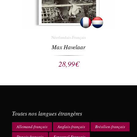
Néerlandais-Français
Max Havelaar
28,99
€
Toutes nos langues étrangères
Allemand-français
Anglais-français
Brésilien-français
Danois-français
Espagnol-Français