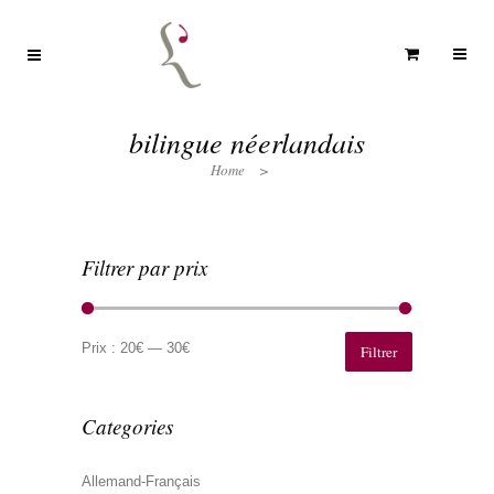
bilingue néerlandais
Home
>
Filtrer par prix
Prix
Prix
min
max
Prix :
20€
—
30€
Filtrer
Categories
Allemand-Français