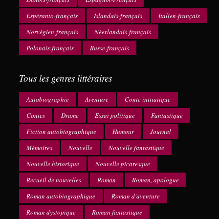
Espéranto-français
Islandais-français
Italien-français
Norvégien-français
Néerlandais-français
Polonais-français
Russe-français
Tous les genres littéraires
Autobiographie
Aventure
Conte initiatique
Contes
Drame
Essai politique
Fantastique
Fiction autobiographique
Humour
Journal
Mémoires
Nouvelle
Nouvelle fantastique
Nouvelle historique
Nouvelle picaresque
Recueil de nouvelles
Roman
Roman, apologue
Roman autobiographique
Roman d'aventure
Roman dystopique
Roman fantastique