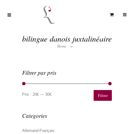
bilingue danois juxtalinéaire
Home
>
Filtrer par prix
Prix
Prix
min
max
Prix :
20€
—
30€
Filtrer
Categories
Allemand-Français