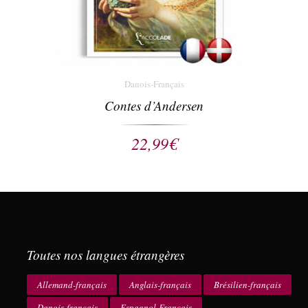
Danois-Français
Contes d’Andersen
22,99
€
Toutes nos langues étrangères
Allemand-français
Anglais-français
Brésilien-français
Danois-français
Espagnol-Français