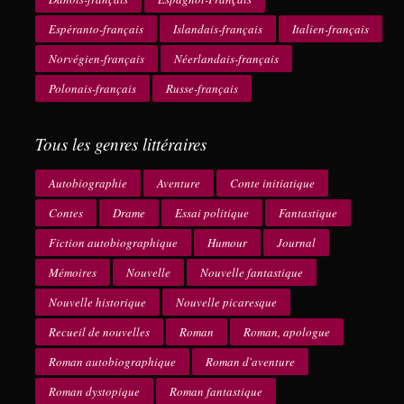
Espéranto-français
Islandais-français
Italien-français
Norvégien-français
Néerlandais-français
Polonais-français
Russe-français
Tous les genres littéraires
Autobiographie
Aventure
Conte initiatique
Contes
Drame
Essai politique
Fantastique
Fiction autobiographique
Humour
Journal
Mémoires
Nouvelle
Nouvelle fantastique
Nouvelle historique
Nouvelle picaresque
Recueil de nouvelles
Roman
Roman, apologue
Roman autobiographique
Roman d'aventure
Roman dystopique
Roman fantastique