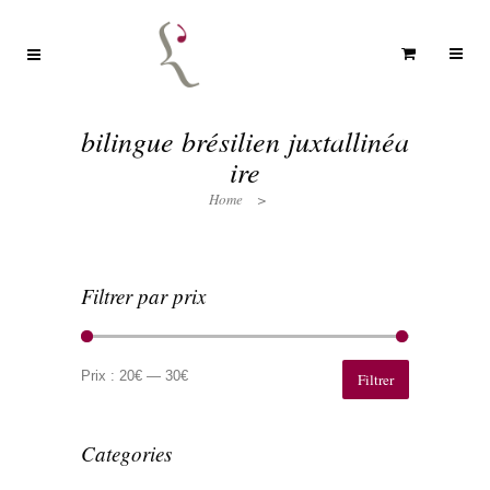
bilingue brésilien juxtallinéa
ire
Home
>
Filtrer par prix
Prix
Prix
min
max
Prix :
20€
—
30€
Filtrer
Categories