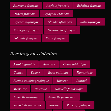
Allemand-français
Anglais-français
Brésilien-français
Danois-français
Espagnol-Français
Espéranto-français
Islandais-français
Italien-français
Norvégien-français
Néerlandais-français
Polonais-français
Russe-français
Tous les genres littéraires
Autobiographie
Aventure
Conte initiatique
Contes
Drame
Essai politique
Fantastique
Fiction autobiographique
Humour
Journal
Mémoires
Nouvelle
Nouvelle fantastique
Nouvelle historique
Nouvelle picaresque
Recueil de nouvelles
Roman
Roman, apologue