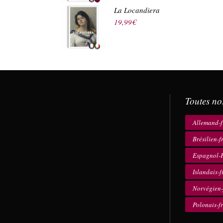
La Locandiera
19,99
€
Toutes no
Allemand-f
Brésilien-f
Espagnol-F
Islandais-f
Norvégien-
Polonais-f