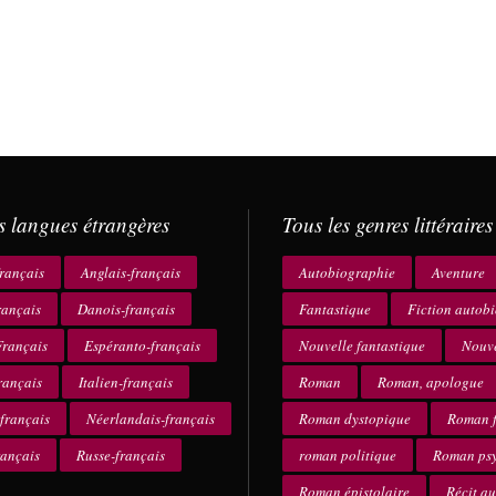
s langues étrangères
Tous les genres littéraires
rançais
Anglais-français
Autobiographie
Aventure
rançais
Danois-français
Fantastique
Fiction autob
rançais
Espéranto-français
Nouvelle fantastique
Nouve
rançais
Italien-français
Roman
Roman, apologue
français
Néerlandais-français
Roman dystopique
Roman f
rançais
Russe-français
roman politique
Roman ps
Roman épistolaire
Récit a