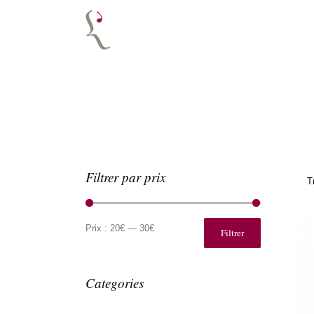
Filtrer par prix
T
Prix
Prix
min
max
Prix :
20€
—
30€
Filtrer
Categories