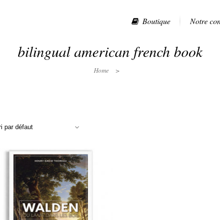
Boutique
Notre co
bilingual american french book
Home
>
ri par défaut