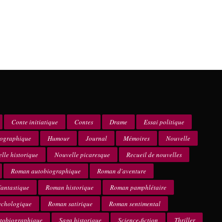
Conte initiatique
Contes
Drame
Essai politique
iographique
Humour
Journal
Mémoires
Nouvelle
lle historique
Nouvelle picaresque
Recueil de nouvelles
Roman autobiographique
Roman d'aventure
antastique
Roman historique
Roman pamphlétaire
ychologique
Roman satirique
Roman sentimental
utobiographique
Saga historique
Science-fiction
Thriller