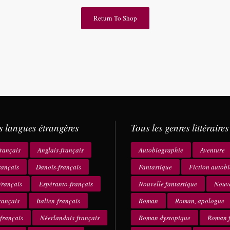
Return To Shop
s langues étrangères
Tous les genres littéraires
rançais
Anglais-français
Autobiographie
Aventure
rançais
Danois-français
Fantastique
Fiction autob
rançais
Espéranto-français
Nouvelle fantastique
Nouve
rançais
Italien-français
Roman
Roman, apologue
français
Néerlandais-français
Roman dystopique
Roman f