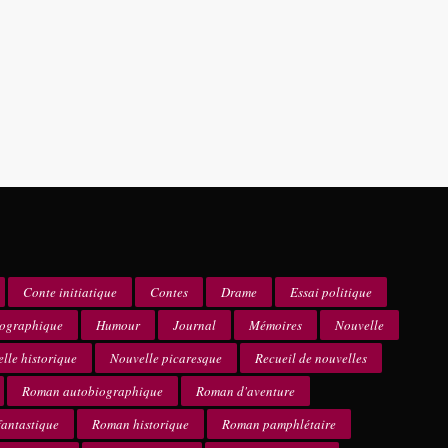
Conte initiatique
Contes
Drame
Essai politique
iographique
Humour
Journal
Mémoires
Nouvelle
lle historique
Nouvelle picaresque
Recueil de nouvelles
Roman autobiographique
Roman d'aventure
antastique
Roman historique
Roman pamphlétaire